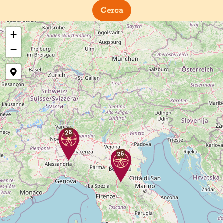
Cerca
+
−
26
26