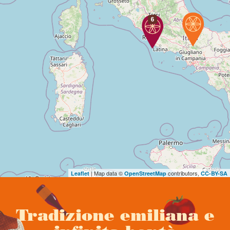
6
| Map data ©
contributors,
Leaflet
OpenStreetMap
CC-BY-SA
Tradizione emiliana e