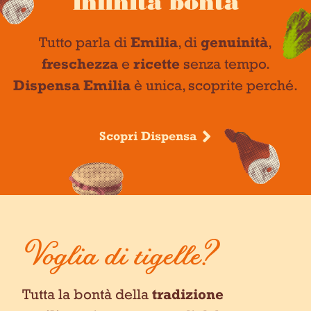
infinita bontà
Tutto parla di
Emilia
, di
genuinità
,
freschezza
e
ricette
senza tempo.
Dispensa Emilia
è unica, scoprite perché.
Scopri Dispensa
Voglia di tigelle?
Tutta la bontà della
tradizione