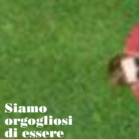
Entra
nella
squadra
Dispensa!