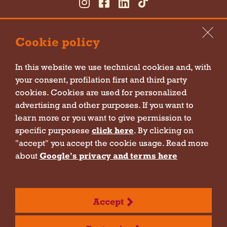
Cookie policy
In this website we use technical cookies and, with
your consent, profilation first and third party
Cookie policy
cookies. Cookies are used for personalized
Privacy policy
advertising and other purposes. If you want to
learn more or you want to give permission to
Sitemap
specific purposese
click here
. By clicking on
Company information
"accept" you accept the cookie usage. Read more
Contact form policy
about
Google's privacy and terms here
Newsletter policy
Policy for event subscription
Whistleblowing report
Accept
Dispensa Emilia - VAT number 03143150369 - Copyright 2026